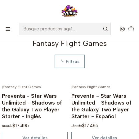
🚀 ¡Despachamos a todo Chile! Envío GRATIS a Regiones sobre
$100.000 y a RM sobre $35.000
Inicio
Preventas
Fantasy Flight Games
Fantasy Flight Games
Filtros
|
Fantasy Flight Games
|
Fantasy Flight Games
NO DISPONIBLE
NO DISPONIBLE
Preventa - Star Wars
Preventa - Star Wars
Unlimited - Shadows of
Unlimited - Shadows of
the Galaxy Two Player
the Galaxy Two Player
Starter - Inglés
Starter - Español
$17.495
$17.495
desde
desde
Ver detalles
Ver detalles