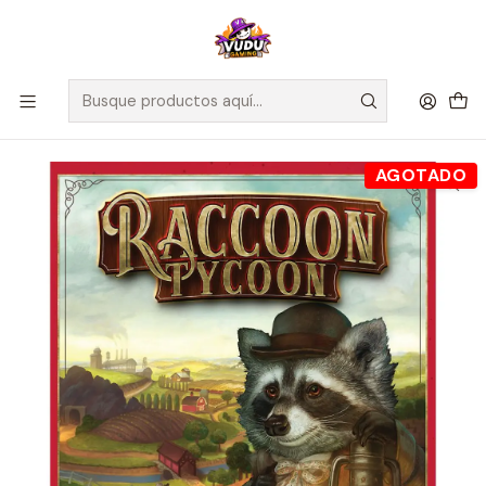
🚀 ¡Despachamos a todo Chile! Envío GRATIS a Regiones sobre
$100.000 y a RM sobre $35.000
Inicio
Juegos de Mesa
Competitivos
Raccoon Tycoon - Español
AGOTADO