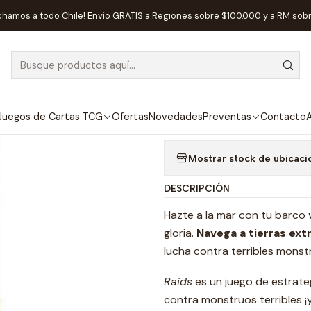
Inicio
Juegos de Mesa
Competitivos
Raids - Español
chamos a todo Chile! Envío GRATIS a Regiones sobre $100.000 y a RM sob
|
AGOTADO
Raids - Españo
Agregar a la lista de
Juegos de Cartas TCG
Ofertas
Novedades
Preventas
Contacto
A
Mostrar stock de ubicaci
DESCRIPCIÓN
Hazte a la mar con tu barco v
gloria.
Navega a tierras ext
lucha contra terribles monstru
Raids
es un juego de estrate
contra monstruos terribles ¡