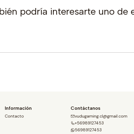
ién podría interesarte uno de 
Comprar ahora
Información
Contáctanos
Contacto
vudugaming.cl@gmail.com
+56989127453
56989127453