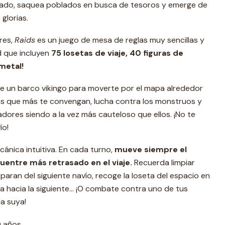
 lado, saquea poblados en busca de tesoros y emerge de
 glorias.
res,
Raids
es un juego de mesa de reglas muy sencillas y
 que incluyen
75 losetas de viaje, 40 figuras de
metal!
de un barco vikingo para moverte por el mapa alrededor
as que más te convengan, lucha contra los monstruos y
dores siendo a la vez más cauteloso que ellos. ¡No te
ío!
ánica intuitiva. En cada turno,
mueve siempre el
uentre más retrasado en el viaje.
Recuerda limpiar
paran del siguiente navío, recoge la loseta del espacio en
a hacia la siguiente… ¡O combate contra uno de tus
a suya!
0 años