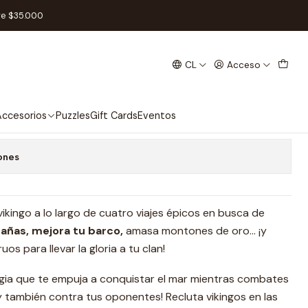
re $35.000
CL
Acceso
l
 favoritos
ccesorios
Puzzles
Gift Cards
Eventos
ones
ikingo a lo largo de cuatro viajes épicos en busca de
rañas, mejora tu barco,
amasa montones de oro… ¡y
os para llevar la gloria a tu clan!
gia que te empuja a conquistar el mar mientras combates
y también contra tus oponentes! Recluta vikingos en las