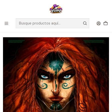
🚀 ¡Despachamos a todo Chile! Envío GRATIS a Regiones sobre
$100.000 y a RM sobre $35.000
Inicio
Juegos de Mesa
Editorial
Maldito Games
Celtae - Español