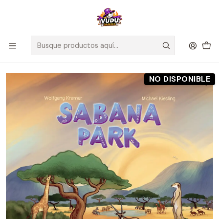
🚀 ¡Despachamos a todo Chile! Envío GRATIS a Regiones sobre
$100.000 y a RM sobre $35.000
Inicio
Preventas
Maldito Games
Preventa - Sabana Park - Español
NO DISPONIBLE