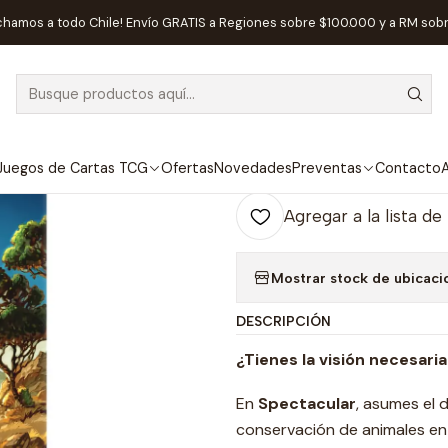
Inicio
Juegos de Mesa
Estrategia
Spectacular - Español
chamos a todo Chile! Envío GRATIS a Regiones sobre $100.000 y a RM sob
|
Spectacular - 
Ag
Juegos de Cartas TCG
Ofertas
Novedades
Preventas
Contacto
A
Cantidad
Agregar a la lista de
Mostrar stock de ubicaci
DESCRIPCIÓN
¿Tienes la visión necesari
En
Spectacular
, asumes el 
conservación de animales en 