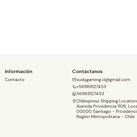
Ver detalles
Información
Contáctanos
Contacto
vudugaming.cl@gmail.com
+56989127453
56989127453
Chilexpress Shipping Location
Avenida Providencia 1108, Loca
00000 Santiago - Providenci
Región Metropolitana - Chile