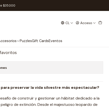
re $35.000
CL
Acceso
Español
regar al Carro
Comprar ahora
ccesorios
Puzzles
Gift Cards
Eventos
 favoritos
ones
a para preservar la vida silvestre más espectacular?
desafío de construir y gestionar un hábitat dedicado a la
peligro de extinción. Desde el majestuoso leopardo de