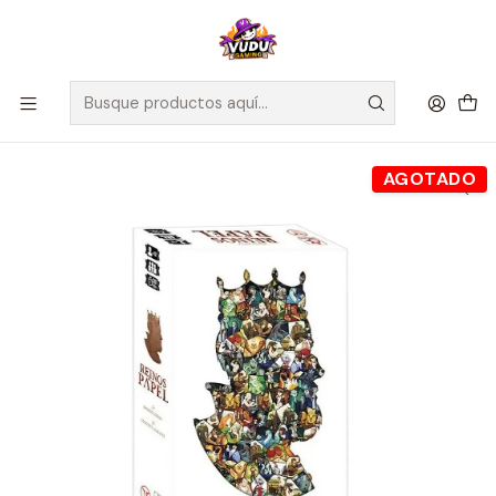
🚀 ¡Despachamos a todo Chile! Envío GRATIS a Regiones sobre
$100.000 y a RM sobre $35.000
Inicio
Juegos de Mesa
Competitivos
Reinos de Papel - Español
AGOTADO