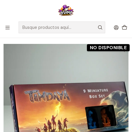
🚀 ¡Despachamos a todo Chile! Envío GRATIS a Regiones sobre
$100.000 y a RM sobre $35.000
Inicio
Preventas
Maldito Games
Preventa - Set De Miniaturas - Tindaya
NO DISPONIBLE