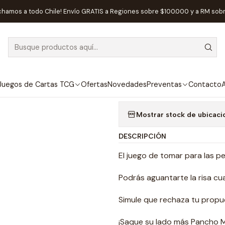
Inicio
Juegos de Mesa
Competitivos
Si te Ríes, Tomas - Españo
chamos a todo Chile! Envío GRATIS a Regiones sobre $100.000 y a RM sob
|
AGOTADO
Si te Ríes, To
Agregar a la lista de
Juegos de Cartas TCG
Ofertas
Novedades
Preventas
Contacto
A
Mostrar stock de ubicaci
DESCRIPCIÓN
El juego de tomar para las 
Podrás aguantarte la risa cua
Simule que rechaza tu propu
¡Saque su lado más Pancho Me