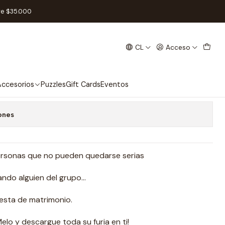
l
re $35.000
CL
Acceso
mas - Español
 favoritos
ccesorios
Puzzles
Gift Cards
Eventos
ones
personas que no pueden quedarse serias
ndo alguien del grupo...
esta de matrimonio.
lo y descargue toda su furia en ti!