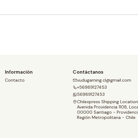
Comprar ahora
Información
Contáctanos
Contacto
vudugaming.cl@gmail.com
+56989127453
56989127453
Chilexpress Shipping Location
Avenida Providencia 1108, Loca
00000 Santiago - Providenci
Región Metropolitana - Chile