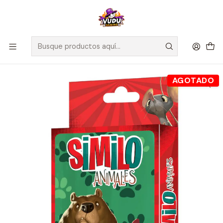
🚀 ¡Despachamos a todo Chile! Envío GRATIS a Regiones sobre
$100.000 y a RM sobre $35.000
Inicio
Juegos de Mesa
Cooperativos
Similo Animales - Español
AGOTADO