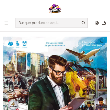
🚀 ¡Despachamos a todo Chile! Envío GRATIS a Regiones sobre
$100.000 y a RM sobre $35.000
Inicio
Juegos de Mesa
Editorial
Maldito Games
Smartphone Inc. - Español