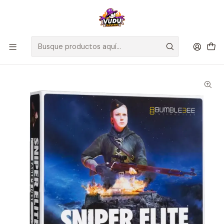
🚀 ¡Despachamos a todo Chile! Envío GRATIS a Regiones sobre
$100.000 y a RM sobre $35.000
Inicio
Juegos de Mesa
Editorial
Exploding Kittens
Sniper Elite: Eagle's Nest - Español