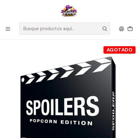
🚀 ¡Despachamos a todo Chile! Envío GRATIS a Regiones sobre
$100.000 y a RM sobre $35.000
Inicio
Juegos de Mesa
Editorial
Devir
Spoilers Popcorn Edition - Español
AGOTADO