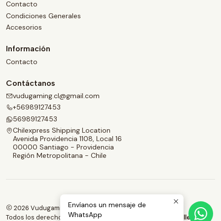
Contacto
Condiciones Generales
Accesorios
Información
Contacto
Contáctanos
vudugaming.cl@gmail.com
+56989127453
56989127453
Chilexpress Shipping Location
Avenida Providencia 1108, Local 16
00000 Santiago - Providencia
Región Metropolitana - Chile
Envíanos un mensaje de
2026 Vudugaming.
WhatsApp
Todos los derechos reservados.
Desarrollado por Jumpseller
.