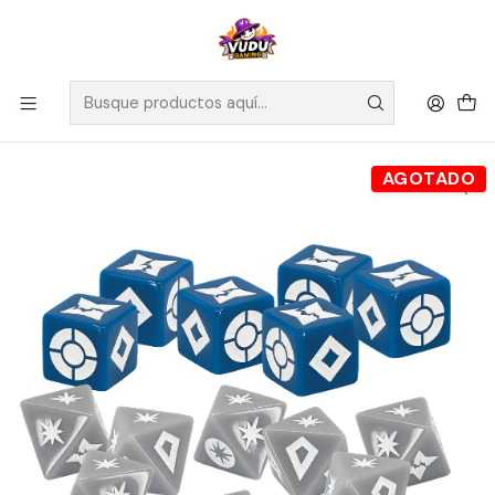
🚀 ¡Despachamos a todo Chile! Envío GRATIS a Regiones sobre
$100.000 y a RM sobre $35.000
Inicio
Juegos de Mesa
Miniaturas
Star Wars Shatterpoint Dice Pack
AGOTADO