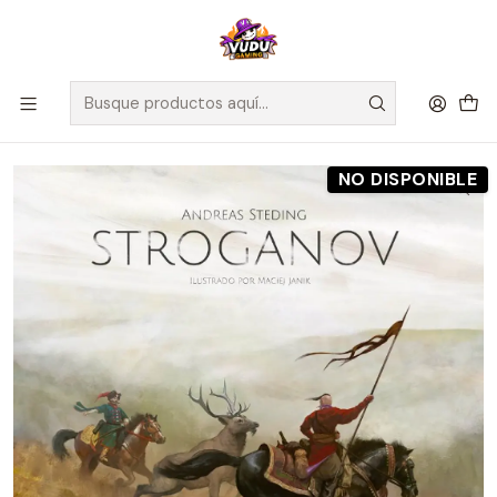
🚀 ¡Despachamos a todo Chile! Envío GRATIS a Regiones sobre
$100.000 y a RM sobre $35.000
Inicio
Preventas
Maldito Games
Preventa - Stroganov - Español
NO DISPONIBLE