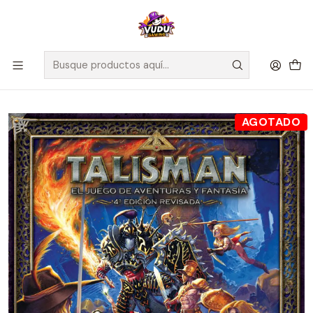
🚀 ¡Despachamos a todo Chile! Envío GRATIS a Regiones sobre
$100.000 y a RM sobre $35.000
Inicio
Juegos de Mesa
Editorial
MasQueOca
Talisman Cuarta Edicion Revisada Expansion La Mazmorra -
Español
AGOTADO