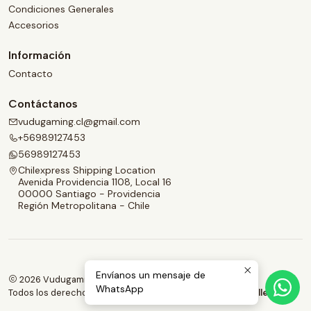
Condiciones Generales
Accesorios
Información
Contacto
Contáctanos
vudugaming.cl@gmail.com
+56989127453
56989127453
Chilexpress Shipping Location
Avenida Providencia 1108, Local 16
00000 Santiago - Providencia
Región Metropolitana - Chile
Envíanos un mensaje de
2026 Vudugaming.
WhatsApp
Todos los derechos reservados.
Desarrollado por Jumpseller
.