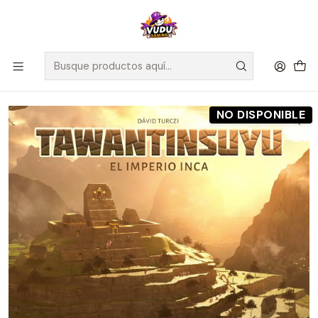
🚀 ¡Despachamos a todo Chile! Envío GRATIS a Regiones sobre
$100.000 y a RM sobre $35.000
Inicio
Preventas
Maldito Games
Preventa - Tawantinsuyu: Imperio Inca - Español
NO DISPONIBLE