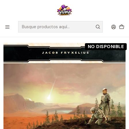
🚀 ¡Despachamos a todo Chile! Envío GRATIS a Regiones sobre
$100.000 y a RM sobre $35.000
Inicio
Preventas
Maldito Games
Preventa - Terraforming Mars Big Box - Español
NO DISPONIBLE