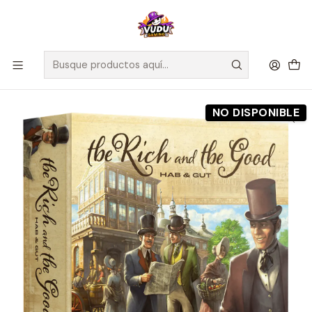
🚀 ¡Despachamos a todo Chile! Envío GRATIS a Regiones sobre
$100.000 y a RM sobre $35.000
Inicio
Preventas
Maldito Games
Preventa - THE RICH AND THE GOOD - HAB & GUT - Español
NO DISPONIBLE