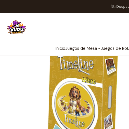
Inicio
Ju
🚀 ¡Despa
Inicio
Juegos de Mesa
Juegos de Rol