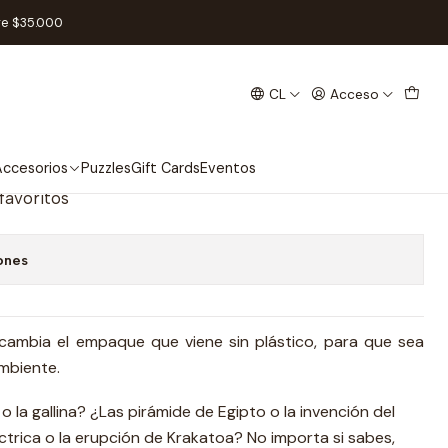
a - Español
re $35.000
CL
Acceso
ico Eco- Juego de mesa -
ccesorios
Puzzles
Gift Cards
Eventos
 favoritos
ones
cambia el empaque que viene sin plástico, para que sea
mbiente.
 la gallina? ¿Las pirámide de Egipto o la invención del
trica o la erupción de Krakatoa? No importa si sabes,