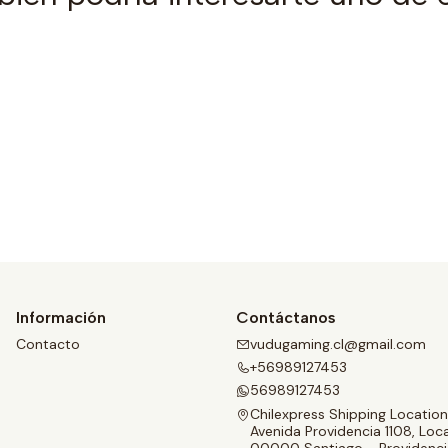
Ver detalles
Información
Contáctanos
Contacto
vudugaming.cl@gmail.com
+56989127453
56989127453
Chilexpress Shipping Location
Avenida Providencia 1108, Loca
00000 Santiago - Providenci