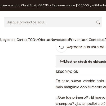
egos de Mesa
Competitivos
Timeline Clásico Eco- Juego de mes
chamos a todo Chile! Envío GRATIS a Regiones sobre $100.000 y a RM sob
|
AGOTADO
Timeline Clás
Español
Juegos de Cartas TCG
Ofertas
Novedades
Preventas
Contacto
A
Agregar a la lista de
Mostrar stock de ubicaci
DESCRIPCIÓN
En esta nueva versión solo 
mas amigable con el medio a
¿Qué fue primero? ¿El huevo o
shampoo? ¿La ampolleta eléc