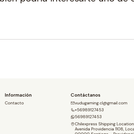
Comprar ahora
Información
Contáctanos
Contacto
vudugaming.cl@gmail.com
+56989127453
56989127453
Chilexpress Shipping Location
Avenida Providencia 1108, Loca
00000 Santiago - Providenci