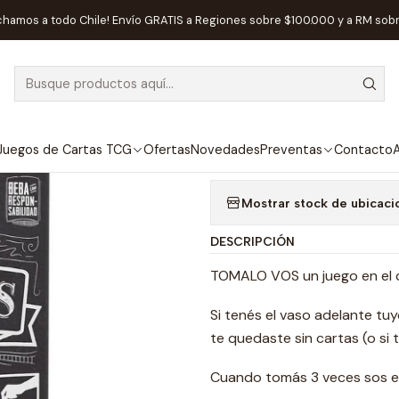
Inicio
Juegos de Mesa
Competitivos
Tomalo Vos - Español
chamos a todo Chile! Envío GRATIS a Regiones sobre $100.000 y a RM sob
|
AGOTADO
Tomalo Vos - 
Agregar a la lista de
Juegos de Cartas TCG
Ofertas
Novedades
Preventas
Contacto
A
Mostrar stock de ubicaci
DESCRIPCIÓN
TOMALO VOS un juego en el q
Si tenés el vaso adelante tuy
te quedaste sin cartas (o si 
Cuando tomás 3 veces sos eli