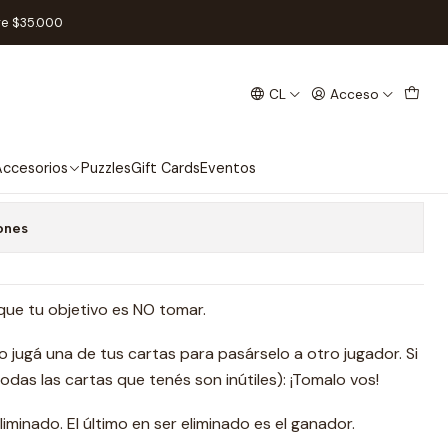
re $35.000
CL
Acceso
Español
 favoritos
ccesorios
Puzzles
Gift Cards
Eventos
ones
ue tu objetivo es NO tomar.
o jugá una de tus cartas para pasárselo a otro jugador. Si
todas las cartas que tenés son inútiles): ¡Tomalo vos!
minado. El último en ser eliminado es el ganador.