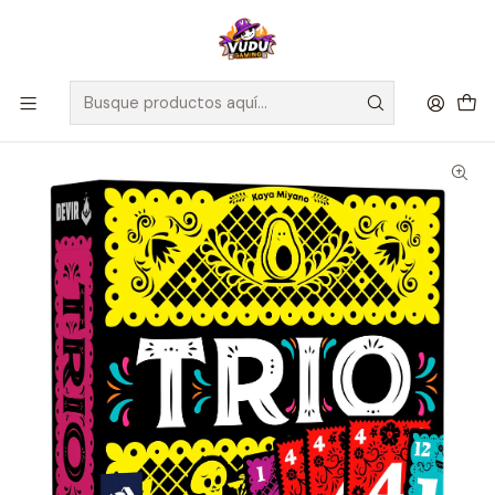
🚀 ¡Despachamos a todo Chile! Envío GRATIS a Regiones sobre
$100.000 y a RM sobre $35.000
Inicio
Juegos de Mesa
Editorial
Devir
Trio - Español