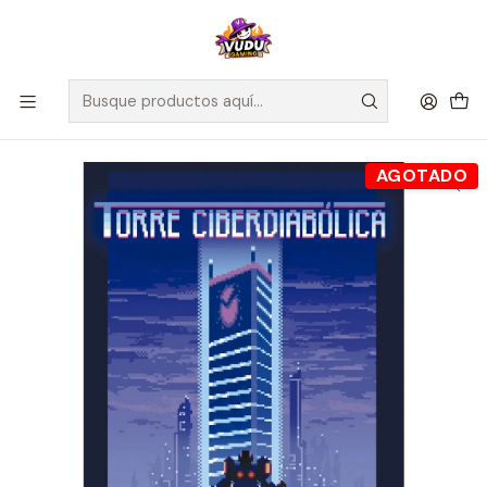
🚀 ¡Despachamos a todo Chile! Envío GRATIS a Regiones sobre
$100.000 y a RM sobre $35.000
Inicio
Juegos de Mesa
Competitivos
Torre Ciberdiabólica - Español
AGOTADO