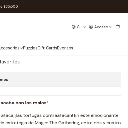
] TMNT - Team Up - Inglés
re $35.000
CL
Acceso
T - Team Up - Inglés
regar al Carro
Comprar ahora
ccesorios
Puzzles
Gift Cards
Eventos
 favoritos
ones
 acaba con los malos!
ataca, ¡las tortugas contraatacan! En este emocionante
e estrategia de Magic: The Gathering, entre dos y cuatro