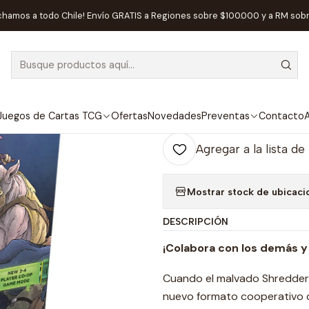
TCG
Magic The Gathering
Sellados Magic The Gathering
MTG [EN
chamos a todo Chile! Envío GRATIS a Regiones sobre $100.000 y a RM sob
|
MTG [EN] TMN
Ag
Juegos de Cartas TCG
Ofertas
Novedades
Preventas
Contacto
A
Cantidad
Agregar a la lista de
Mostrar stock de ubicaci
DESCRIPCIÓN
¡Colabora con los demás y
Cuando el malvado Shredder 
nuevo formato cooperativo d