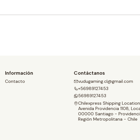
Comprar ahora
Información
Contáctanos
Contacto
vudugaming.cl@gmail.com
+56989127453
56989127453
Chilexpress Shipping Location
Avenida Providencia 1108, Loca
00000 Santiago - Providenci
Región Metropolitana - Chile