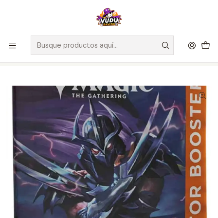
🚀 ¡Despachamos a todo Chile! Envío GRATIS a Regiones sobre
$100.000 y a RM sobre $35.000
Inicio
Juegos de Cartas TCG
Magic The Gathering
Sellados Magic The Gathering
MTG [EN] TMNT- Collector Booster - Inglés - Teenage Mutant
Ninja Turtles