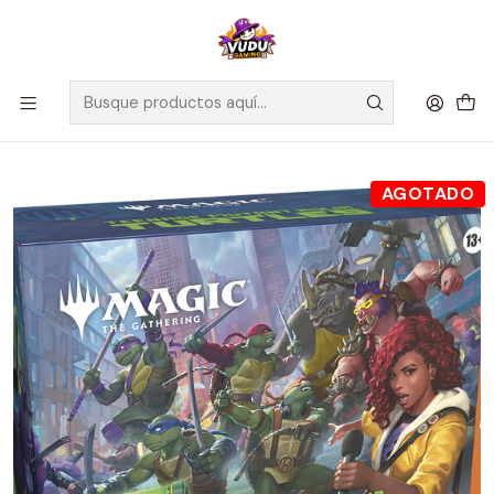
🚀 ¡Despachamos a todo Chile! Envío GRATIS a Regiones sobre
$100.000 y a RM sobre $35.000
Inicio
Juegos de Cartas TCG
Magic The Gathering
Sellados Magic The Gathering
MTG [EN] TMNT - Bundle - Inglés
AGOTADO