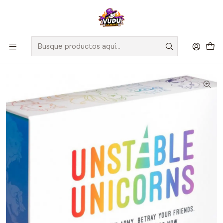
🚀 ¡Despachamos a todo Chile! Envío GRATIS a Regiones sobre
$100.000 y a RM sobre $35.000
Inicio
Juegos de Mesa
Competitivos
Unstable Unicorns - Español