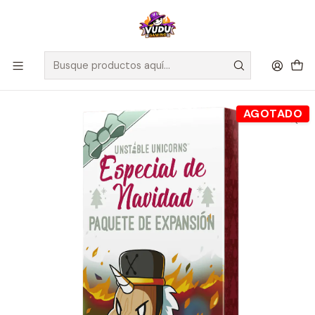
🚀 ¡Despachamos a todo Chile! Envío GRATIS a Regiones sobre
$100.000 y a RM sobre $35.000
Inicio
Juegos de Mesa
Competitivos
Unstable Unicorns - Especial de Navidad - Español
AGOTADO