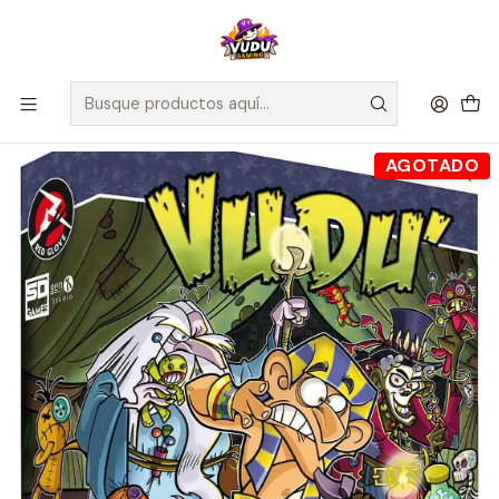
🚀 ¡Despachamos a todo Chile! Envío GRATIS a Regiones sobre
$100.000 y a RM sobre $35.000
Inicio
Juegos de Mesa
Editorial
SD Games
Vudu - Español
AGOTADO