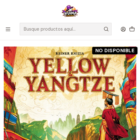
🚀 ¡Despachamos a todo Chile! Envío GRATIS a Regiones sobre
$100.000 y a RM sobre $35.000
Inicio
Preventas
Maldito Games
Preventa - Yellow & Yangtze - Español
NO DISPONIBLE