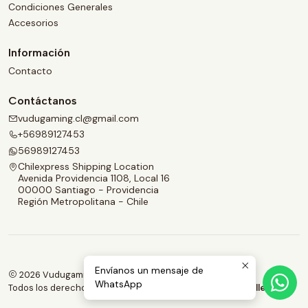
Condiciones Generales
Accesorios
Información
Contacto
Contáctanos
vudugaming.cl@gmail.com
+56989127453
56989127453
Chilexpress Shipping Location
Avenida Providencia 1108, Local 16
00000 Santiago - Providencia
Región Metropolitana - Chile
Envíanos un mensaje de
2026 Vudugaming.
WhatsApp
Todos los derechos reservados.
Desarrollado por Jumpseller
.