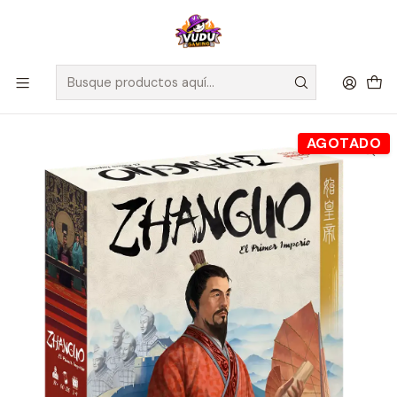
🚀 ¡Despachamos a todo Chile! Envío GRATIS a Regiones sobre
$100.000 y a RM sobre $35.000
Inicio
Juegos de Mesa
Editorial
Arrakis Games
Zhanguo: El Primer Imperio - Español
AGOTADO