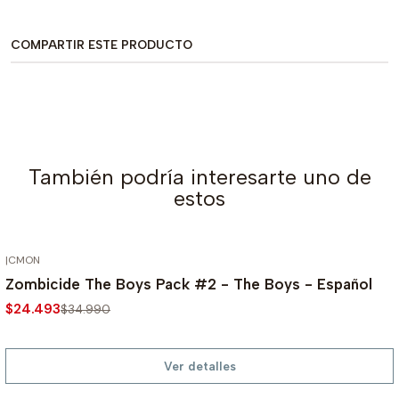
COMPARTIR ESTE PRODUCTO
También podría interesarte uno de
estos
|
CMON
AGOTADO
-30%
Zombicide The Boys Pack #2 - The Boys - Español
$24.493
$34.990
Ver detalles