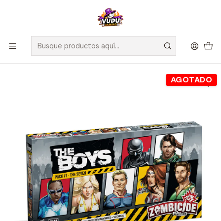
🚀 ¡Despachamos a todo Chile! Envío GRATIS a Regiones sobre
$100.000 y a RM sobre $35.000
Inicio
Juegos de Mesa
Expansiones
Zombicide The Boys Pack #1 - The Seven - Español
AGOTADO