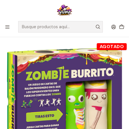
🚀 ¡Despachamos a todo Chile! Envío GRATIS a Regiones sobre
$100.000 y a RM sobre $35.000
Inicio
Juegos de Mesa
Editorial
Exploding Kittens
Zombie Burrito - Español
AGOTADO