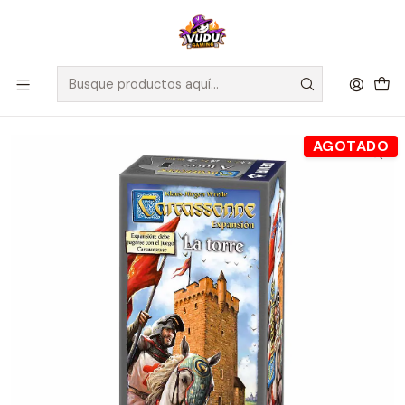
🚀 ¡Despachamos a todo Chile! Envío GRATIS a Regiones sobre
$100.000 y a RM sobre $35.000
Inicio
Juegos de Mesa
Expansiones
Carcassonne: expansión La Torre (2da edición)
AGOTADO