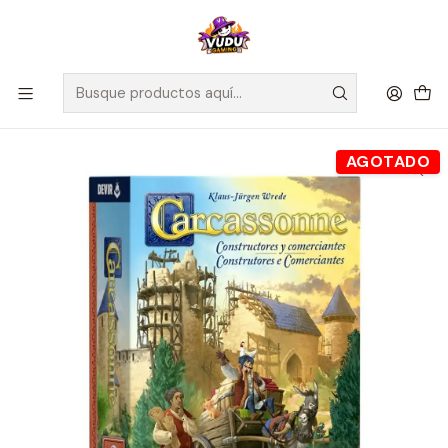
🚀 ¡Despachamos a todo Chile! Envío GRATIS a Regiones sobre
$100.000 y a RM sobre $35.000
Inicio
Juegos de Mesa
Expansiones
Carcassonne: Constructores y Comerciantes (3Edición)
AGOTADO