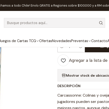
 de Mesa
Editorial
Devir
Carcassonne: Colinas y Ovejas (2da Edi
chamos a todo Chile! Envío GRATIS a Regiones sobre $100.000 y a RM sob
|
Carcassonne: 
Edición) - Esp
Juegos de Cartas TCG
Ofertas
Novedades
Preventas
Contacto
A
Ag
Cantidad
Agregar a la lista de
Mostrar stock de ubicaci
DESCRIPCIÓN
Carcassonne: Colinas y oveja
jugadores pueden ser pastore
mejores pastos, aunque deber