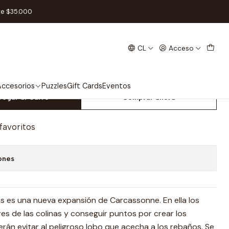
ción) - Español
re $35.000
CL
Acceso
Colinas y Ovejas (2da
añol
ccesorios
Puzzles
Gift Cards
Eventos
regar al Carro
Comprar ahora
 favoritos
ones
s es una nueva expansión de Carcassonne. En ella los
s de las colinas y conseguir puntos por crear los
án evitar al peligroso lobo que acecha a los rebaños. Se