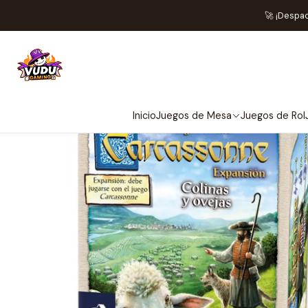
Inicio
Juegos
🚀 ¡Despa
Inicio
Juegos de Mesa
Juegos de Rol