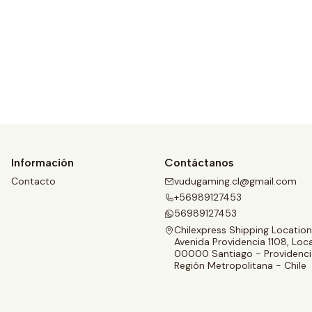
Ver detalles
Información
Contáctanos
Contacto
vudugaming.cl@gmail.com
+56989127453
56989127453
Chilexpress Shipping Location
Avenida Providencia 1108, Loca
00000 Santiago - Providenci
Región Metropolitana - Chile