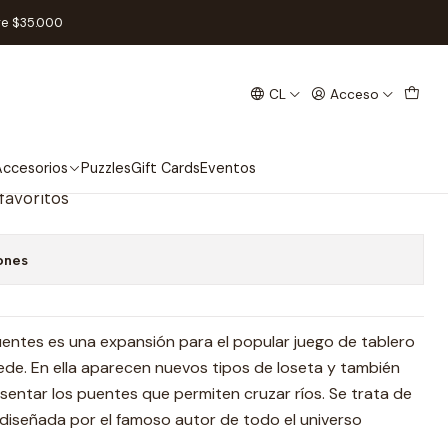
ición) - Español
re $35.000
CL
Acceso
Mercados y Puentes (2da
añol
ccesorios
Puzzles
Gift Cards
Eventos
 favoritos
ones
ntes es una expansión para el popular juego de tablero
de. En ella aparecen nuevos tipos de loseta y también
entar los puentes que permiten cruzar ríos. Se trata de
diseñada por el famoso autor de todo el universo