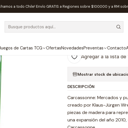
e Mesa
Editorial
Devir
Carcassonne: Mercados y Puentes (2da Ed
chamos a todo Chile! Envío GRATIS a Regiones sobre $100.000 y a RM sob
|
AGOTADO
Carcassonne: 
Edición) - Esp
Juegos de Cartas TCG
Ofertas
Novedades
Preventas
Contacto
A
Agregar a la lista de
Mostrar stock de ubicaci
DESCRIPCIÓN
Carcassonne: Mercados y pue
creado por Klaus-Jürgen Wre
piezas de madera para repres
una expansión del año 2010, 
Carcassonne.