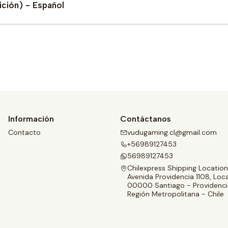
ción) - Español
Comprar ahora
Información
Contáctanos
Contacto
vudugaming.cl@gmail.com
+56989127453
56989127453
Chilexpress Shipping Location
Avenida Providencia 1108, Loca
00000 Santiago - Providenci
Región Metropolitana - Chile