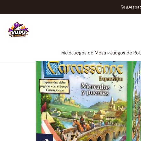
Inicio
Juegos d
🚀 ¡Despa
Inicio
Juegos de Mesa
Juegos de Rol