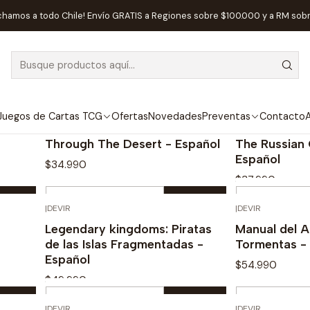
Inicio
Dist. Devir
chamos a todo Chile! Envío GRATIS a Regiones sobre $100.000 y a RM sob
Dist. Devir
Juegos de Cartas TCG
Ofertas
Novedades
Preventas
Contacto
A
|
Devir
|
Devir
Through The Desert - Español
The Russian
Español
$34.990
$37.990
Cantidad
Cantidad
|
DEVIR
|
DEVIR
Comprar ahora
Com
Legendary kingdoms: Piratas
Manual del A
de las Islas Fragmentadas -
Tormentas -
Español
$54.990
$49.990
Cantidad
Cantidad
|
DEVIR
|
DEVIR