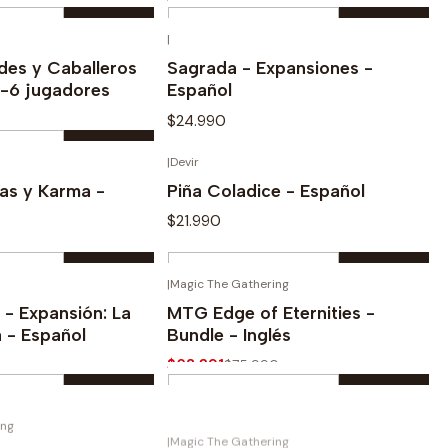
Cantidad
|
prar ahora
Comprar ahora
des y Caballeros
Sagrada - Expansiones -
5-6 jugadores
Español
$24.990
|
Devir
Ver opciones
prar ahora
as y Karma -
Piña Coladice - Español
$21.990
Cantidad
|
Magic The Gathering
prar ahora
Comprar ahora
-10%
 - Expansión: La
MTG Edge of Eternities -
a - Español
Bundle - Inglés
$68.391
$75.990
Cantidad
ing
|
Magic The Gathering
prar ahora
Comprar ahora
ca Remastered -
MTG - Modern Horizon III -