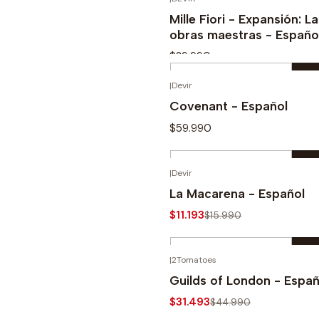
Comprar ahora
Mille Fiori - Expansión: L
obras maestras - Españo
$29.990
Cantidad
|
Devir
Comprar ahora
Covenant - Español
$59.990
Cantidad
|
Devir
Comprar ahora
-30%
La Macarena - Español
$11.193
$15.990
Cantidad
|
2Tomatoes
Comprar ahora
-30%
Guilds of London - Españ
$31.493
$44.990