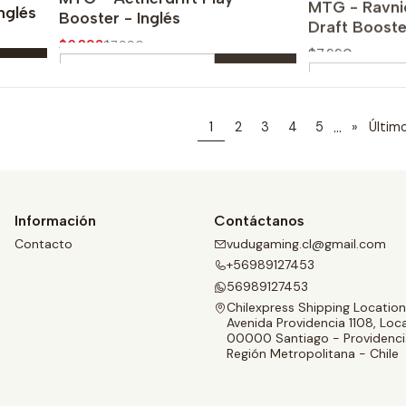
nglés
Booster - Inglés
Draft Booste
$6.392
$7.990
$7.990
Cantidad
Cantidad
Comprar ahora
Com
...
1
2
3
4
5
»
Últim
Información
Contáctanos
Contacto
vudugaming.cl@gmail.com
+56989127453
56989127453
Chilexpress Shipping Location
Avenida Providencia 1108, Loca
00000 Santiago - Providenci
Región Metropolitana - Chile