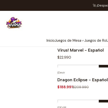
🚀 ¡Despa
Inicio
Juegos de Mesa
Juegos de Rol
|
Tranjis Games
Virus! Marvel - Español
$22.990
Cantidad
|
Devir
Comprar ahora
-10%
Dragon Eclipse - Español
$188.991
$209.990
Cantidad
|
DEVIR