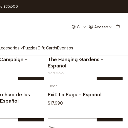
re $35.000
CL
Acceso
ccesorios
Puzzles
Gift Cards
Eventos
|
Devir
 Campaign -
The Hanging Gardens -
Español
$27.990
Cantidad
|
Devir
prar ahora
Comprar ahora
rchivo de las
Exit: La Fuga - Español
 Español
$17.990
Cantidad
|
Devir