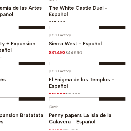
prar ahora
Comprar ahora
demia de las Artes
The White Castle Duel -
pañol
Español
$25.990
Cantidad
|
TCG Factory
prar ahora
Comprar ahora
-30%
ity + Expansion
Sierra West - Español
pañol
$31.493
$44.990
90
Cantidad
|
TCG Factory
prar ahora
Comprar ahora
-30%
lés
El Enigma de los Templos -
Español
$13.993
$19.990
Cantidad
|
Devir
prar ahora
Comprar ahora
-30%
pansion Bratatata
Penny papers La isla de la
és
Calavera - Español
$9.093
$12.990