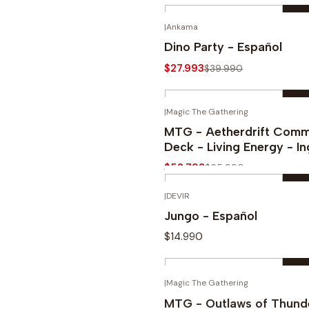
Cantidad
|
Ankama
Comprar ahora
-30%
Dino Party - Español
$27.993
$39.990
Cantidad
|
Magic The Gathering
Comprar ahora
-20%
MTG - Aetherdrift Com
Deck - Living Energy - In
$52.792
$65.990
Cantidad
|
DEVIR
Comprar ahora
Jungo - Español
$14.990
Cantidad
|
Magic The Gathering
Comprar ahora
MTG - Outlaws of Thund