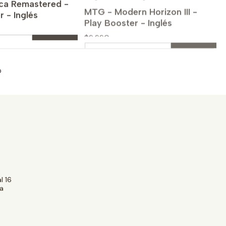
r - Inglés
Play Booster - Inglés
$9.990
Cantidad
prar ahora
Comprar ahora
o
l 16
a