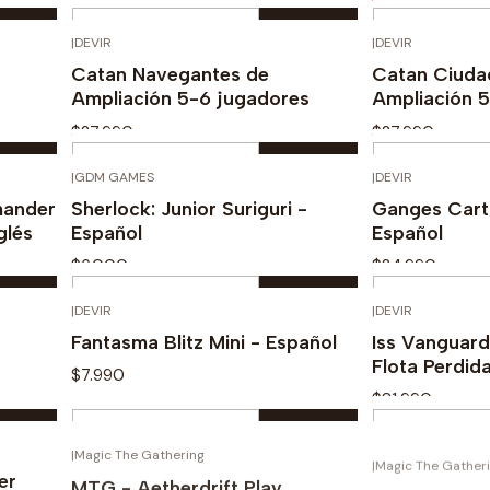
Cantidad
Cantidad
|
DEVIR
|
DEVIR
Comprar ahora
Com
Catan Navegantes de
Catan Ciuda
Ampliación 5-6 jugadores
Ampliación 
$27.990
$27.990
Cantidad
Cantidad
|
GDM GAMES
|
DEVIR
Comprar ahora
Com
mander
Sherlock: Junior Suriguri -
Ganges Cart
glés
Español
Español
$6.000
$24.990
Cantidad
Cantidad
|
DEVIR
|
DEVIR
Comprar ahora
Com
Fantasma Blitz Mini - Español
Iss Vanguard
Flota Perdid
$7.990
$81.990
Cantidad
Cantidad
|
Magic The Gathering
|
Magic The Gather
Comprar ahora
Com
-20%
er
MTG - Aetherdrift Play
MTG - Ravni