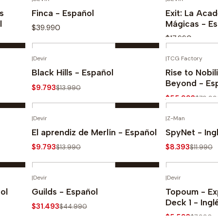
Comprar ahora
Com
as
Finca - Español
Exit: La Aca
l
Mágicas - Es
$39.990
$17.990
Cantidad
Cantidad
|
Devir
|
TCG Factory
Comprar ahora
Com
-30%
-30%
Black Hills - Español
Rise to Nobil
Beyond - Es
$9.793
$13.990
$55.993
$79.9
Cantidad
Cantidad
|
Devir
|
Z-Man
Comprar ahora
Com
-30%
-30%
El aprendiz de Merlín - Español
SpyNet - Ing
$9.793
$8.393
$13.990
$11.990
Cantidad
Cantidad
|
Devir
|
Devir
Comprar ahora
Com
-30%
-30%
ol
Guilds - Español
Topoum - Ex
Deck 1 - Ingl
$31.493
$44.990
$5.593
$7.990