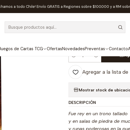
os de Rol
El Señor de Los Anillos: Moria – La Sombra de Khazad 
chamos a todo Chile! Envío GRATIS a Regiones sobre $100.000 y a RM sob
|
El Señor de Lo
de Khazad D
Juegos de Cartas TCG
Ofertas
Novedades
Preventas
Contacto
A
Ag
Cantidad
Agregar a la lista de
Mostrar stock de ubicaci
DESCRIPCIÓN
Fue rey en un trono tallado
y en salas de piedra de muc
y runas poderosas en la pue