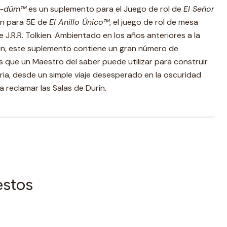
ad-dûm™
es un suplemento para el Juego de rol de
El Señor
ón para 5E de
El Anillo Único™
, el juego de rol de mesa
e J.R.R. Tolkien. Ambientado en los años anteriores a la
in, este suplemento contiene un gran número de
 que un Maestro del saber puede utilizar para construir
ia, desde un simple viaje desesperado en la oscuridad
reclamar las Salas de Durin.
estos
|
AGOTADO