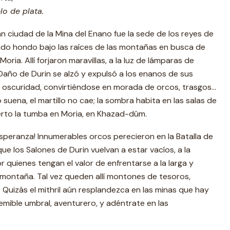
o de plata.
n ciudad de la Mina del Enano fue la sede de los reyes de
do hondo bajo las raíces de las montañas en busca de
 Moria. Allí forjaron maravillas, a la luz de lámparas de
l Daño de Durin se alzó y expulsó a los enanos de sus
a oscuridad, convirtiéndose en morada de orcos, trasgos…
 suena, el martillo no cae; la sombra habita en las salas de
ierto la tumba en Moria, en Khazad-dûm.
esperanza! Innumerables orcos perecieron en la Batalla de
que los Salones de Durin vuelvan a estar vacíos, a la
 quienes tengan el valor de enfrentarse a la larga y
montaña. Tal vez queden allí montones de tesoros,
Quizás el mithril aún resplandezca en las minas que hay
temible umbral, aventurero, y adéntrate en las