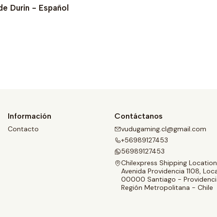
 de Durin - Español
Ver detalles
Información
Contáctanos
Contacto
vudugaming.cl@gmail.com
+56989127453
56989127453
Chilexpress Shipping Location
Avenida Providencia 1108, Loca
00000 Santiago - Providenci
Región Metropolitana - Chile