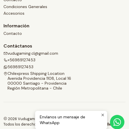
Condiciones Generales
Accesorios
Información
Contacto
Contáctanos
vudugaming.cl@gmail.com
+56989127453
56989127453
Chilexpress Shipping Location
Avenida Providencia 1108, Local 16
00000 Santiago - Providencia
Región Metropolitana - Chile
Envíanos un mensaje de
2026 Vudugaming.
WhatsApp
Todos los derechos reservados.
Desarrollado por Jumpseller
.