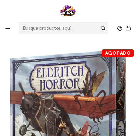
🚀 ¡Despachamos a todo Chile! Envío GRATIS a Regiones sobre
$100.000 y a RM sobre $35.000
Inicio
Juegos de Mesa
Editorial
Fantasy Flight
Eldritch Horror: Las Montañas de la Locura - Expansión -
Español
AGOTADO