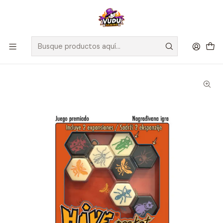
🚀 ¡Despachamos a todo Chile! Envío GRATIS a Regiones sobre
$100.000 y a RM sobre $35.000
Inicio
Juegos de Mesa
Editorial
Maldito Games
HIVE POCKET: EDICIÓN DE BOLSILLO - Español