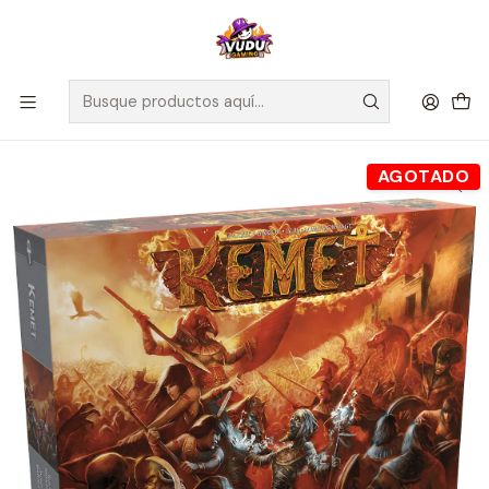
🚀 ¡Despachamos a todo Chile! Envío GRATIS a Regiones sobre
$100.000 y a RM sobre $35.000
Inicio
Juegos de Mesa
Competitivos
Kemet - Juego de mesa - Español
AGOTADO