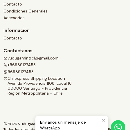
Contacto
Condiciones Generales
Accesorios
Información
Contacto
Contáctanos
vudugaming.cl@gmail.com
+56989127453
56989127453
Chilexpress Shipping Location
Avenida Providencia 1108, Local 16
00000 Santiago - Providencia
Región Metropolitana - Chile
Envíanos un mensaje de
2026 Vudugaming.
WhatsApp
Todos los derechos reservados.
Desarrollado por Jumpseller
.