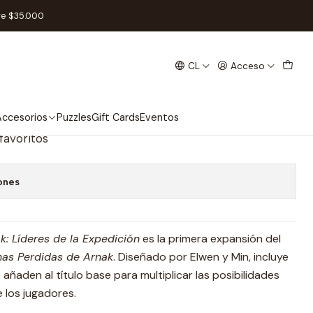
Expedición - Español
re $35.000
CL
Acceso
didas de Arnak: Líderes De La
Español
ccesorios
Puzzles
Gift Cards
Eventos
 favoritos
ones
k: Líderes de la Expedición
es la primera expansión del
nas Perdidas de Arnak
. Diseñado por Elwen y Min, incluye
aden al título base para multiplicar las posibilidades
 los jugadores.