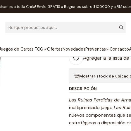
esa
Editorial
Devir
Las ruinas perdidas de Arnak: Líderes De La 
chamos a todo Chile! Envío GRATIS a Regiones sobre $100.000 y a RM sob
|
AGOTADO
Las ruinas per
Expedición - 
Juegos de Cartas TCG
Ofertas
Novedades
Preventas
Contacto
A
Agregar a la lista de
Mostrar stock de ubicaci
DESCRIPCIÓN
Las Ruinas Perdidas de Arna
multipremiado juego
Las Rui
nuevos componentes que se añ
estratégicas a disposición de