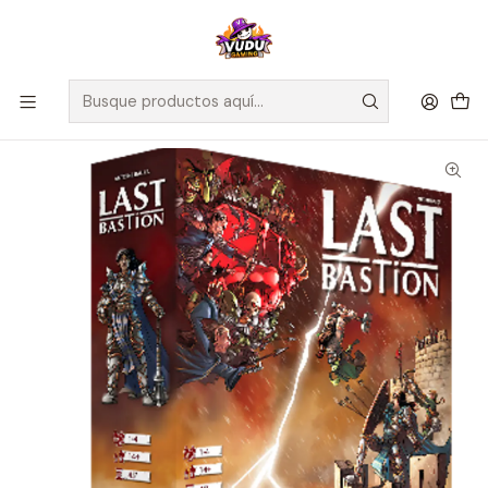
🚀 ¡Despachamos a todo Chile! Envío GRATIS a Regiones sobre
$100.000 y a RM sobre $35.000
Inicio
Juegos de Mesa
Competitivos
Last Bastion - Inglés