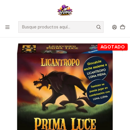
🚀 ¡Despachamos a todo Chile! Envío GRATIS a Regiones sobre
$100.000 y a RM sobre $35.000
Inicio
Juegos de Mesa
Editorial
Ravensburger
Licantropo - Español
AGOTADO