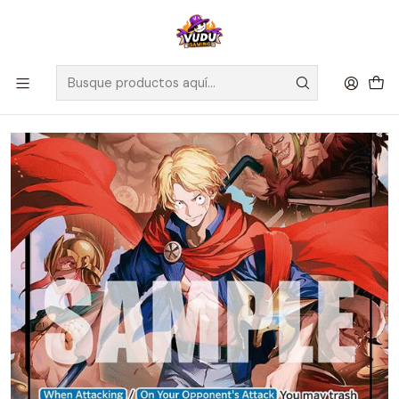
🚀 ¡Despachamos a todo Chile! Envío GRATIS a Regiones sobre
$100.000 y a RM sobre $35.000
Inicio
Juegos de Cartas TCG
One Piece
Cartas One Piece
Lucy (Alternate Art) - Adventure on Kami's Island (OP15-EB04)