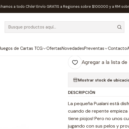
Inicio
Juegos de Mesa
Competitivos
Aloha Pioha - Español
chamos a todo Chile! Envío GRATIS a Regiones sobre $100.000 y a RM sob
|
Aloha Pioha -
Ag
Juegos de Cartas TCG
Ofertas
Novedades
Preventas
Contacto
A
Cantidad
Agregar a la lista de
Mostrar stock de ubicaci
DESCRIPCIÓN
La pequeña Pualani está disf
cuando de repente empieza a 
tiene piojos! Pero no unos c
jugando con sus pelos y prov