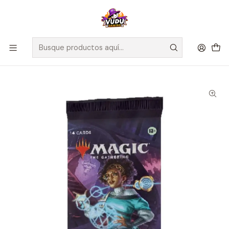
🚀 ¡Despachamos a todo Chile! Envío GRATIS a Regiones sobre
$100.000 y a RM sobre $35.000
Inicio
Juegos de Cartas TCG
Magic The Gathering
Sellados Magic The Gathering
Magic Duskmourn: House of Horrors – Play Booster Inglés