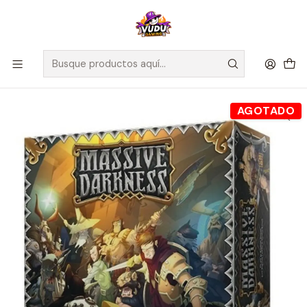
🚀 ¡Despachamos a todo Chile! Envío GRATIS a Regiones sobre
$100.000 y a RM sobre $35.000
Inicio
Juegos de Mesa
Miniaturas
Massive Darkness - Español
AGOTADO