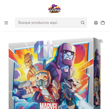
🚀 ¡Despachamos a todo Chile! Envío GRATIS a Regiones sobre
$100.000 y a RM sobre $35.000
Inicio
Juegos de Mesa
Competitivos
Marvel United: Guardianes de la Galaxia el Remix - Español